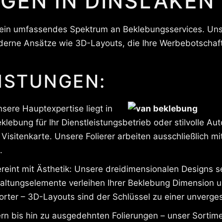
GEN IN DINSLAKEN
n ein umfassendes Spektrum an Beklebungsservices. Unse
rne Ansätze wie 3D-Layouts, die Ihre Werbebotschaft 
ISTUNGEN:
sere Hauptexpertise liegt in
ebung für Ihr Dienstleistungsbetrieb oder stilvolle Au
sitenkarte. Unsere Folierer arbeiten ausschließlich mit
.
ereint mit Ästhetik: Unsere dreidimensionalen Designs s
altungselemente verleihen Ihrer Beklebung Dimension 
ter – 3D-Layouts sind der Schlüssel zu einer unverges
n bis hin zu ausgedehnten Folierungen – unser Sortime