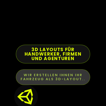
3D LAYOUTS FÜR
HANDWERKER, FIRMEN
UND AGENTUREN
WIR ERSTELLEN IHNEN IHR
FAHRZEUG ALS 3D-LAYOUT..