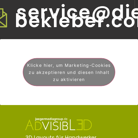
service@di
bekleber.c
Klicke hier, um Marketing-Cookies
zu akzeptieren und diesen Inhalt
zu aktivieren
3D Layouts für Handwerker,