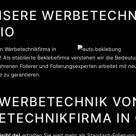
NSERE WERBETECHN
IO
n Werbetechnikfirma in
 Als etablierte Beklebefirma verstehen wir die Bedeut
ahrenen Folierer und Folierungsexperten arbeitet mit 
e zu garantieren.
 WERBETECHNIK VO
ETECHNIKFIRMA IN
isibl.de)
erhalten Sie weit mehr als Standard-Folierung.