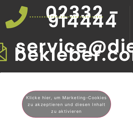
02332 -
914444
service@di
bekleber.c
Klicke hier, um Marketing-Cookies
zu akzeptieren und diesen Inhalt
zu aktivieren