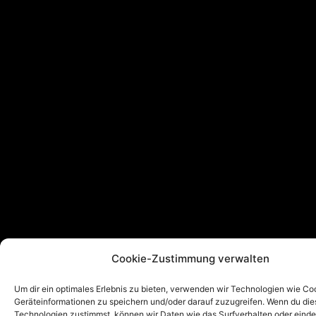
Cookie-Zustimmung verwalten
Um dir ein optimales Erlebnis zu bieten, verwenden wir Technologien wie Co
Geräteinformationen zu speichern und/oder darauf zuzugreifen. Wenn du di
Technologien zustimmst, können wir Daten wie das Surfverhalten oder einde