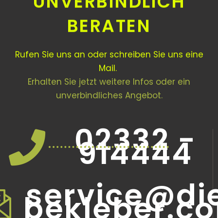
UNVERBINDLICH
BERATEN
Rufen Sie uns an oder schreiben Sie uns eine
Mail.
Erhalten Sie jetzt weitere Infos oder ein
unverbindliches Angebot.
02332 -
914444
service@di
bekleber.c