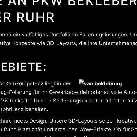
E AN PKW BEKLEBER
ER RUHR
hnen ein vielfältiges Portfolio an Folierungslösungen. U
tive Konzepte wie 3D-Layouts, die Ihre Unternehmensd
EBIETE:
e Kernkompetenz liegt in der
g-Folierung für Ihr Gewerbebetrieb oder stilvolle Auto
Visitenkarte. Unsere Beklebungsexperten arbeiten aussch
rbbrillanz behalten.
nik meets Design: Unsere 3D-Layouts setzen kreative 
hriftung Plastizität und erzeugen Wow-Effekte. Ob für S