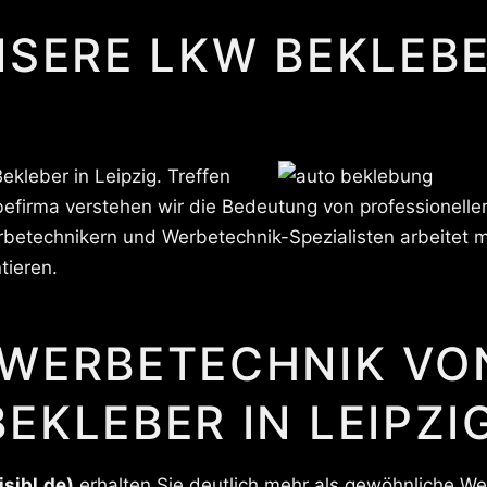
NSERE LKW BEKLEB
kleber in Leipzig. Treffen
lebefirma verstehen wir die Bedeutung von professionel
betechnikern und Werbetechnik-Spezialisten arbeitet mi
tieren.
 WERBETECHNIK VO
EKLEBER IN LEIPZI
isibl.de)
erhalten Sie deutlich mehr als gewöhnliche Wer