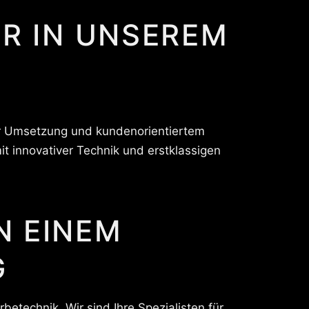
ER IN UNSEREM
ler Umsetzung und kundenorientiertem
t innovativer Technik und erstklassigen
N EINEM
G
betechnik. Wir sind Ihre Spezialisten für