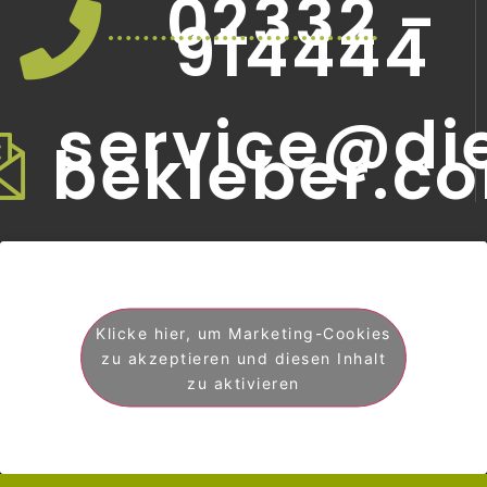
02332 -
914444
service@di
bekleber.c
Klicke hier, um Marketing-Cookies
zu akzeptieren und diesen Inhalt
zu aktivieren