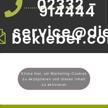
02332 -
914444
service@di
bekleber.c
Klicke hier, um Marketing-Cookies
zu akzeptieren und diesen Inhalt
zu aktivieren