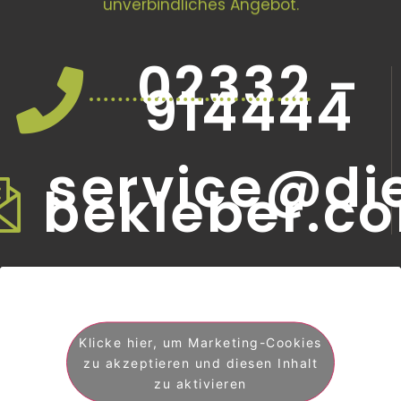
unverbindliches Angebot.
02332 -
914444
service@di
bekleber.c
Klicke hier, um Marketing-Cookies
zu akzeptieren und diesen Inhalt
zu aktivieren