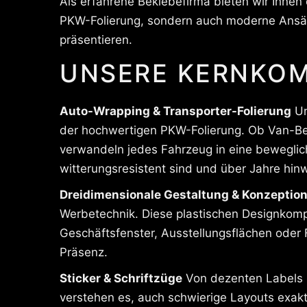
Als erfahrene Beklebefirma bieten wir Ihnen 
PKW-Folierung, sondern auch moderne Ansätz
präsentieren.
UNSERE KERNKOM
Auto-Wrapping & Transporter-Folierung
Un
der hochwertigen PKW-Folierung. Ob Van-Bekl
verwandeln jedes Fahrzeug in eine beweglich
witterungsresistent sind und über Jahre hin
Dreidimensionale Gestaltung & Konzeptio
Werbetechnik. Diese plastischen Designkompo
Geschäftsfenster, Ausstellungsflächen oder 
Präsenz.
Sticker & Schriftzüge
Von dezenten Labels b
verstehen es, auch schwierige Layouts exakt