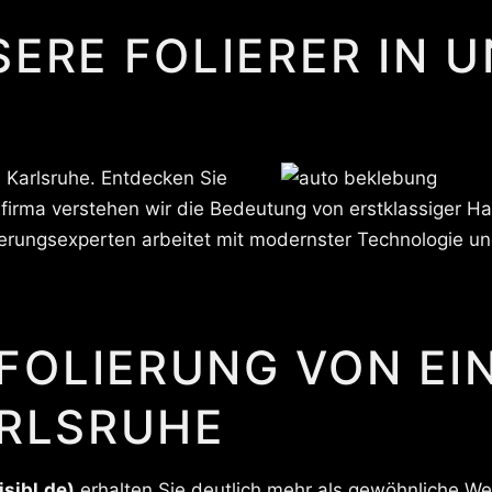
SERE FOLIERER IN 
n Karlsruhe. Entdecken Sie
sfirma verstehen wir die Bedeutung von erstklassiger 
erungsexperten arbeitet mit modernster Technologie un
FOLIERUNG VON EI
ARLSRUHE
isibl.de)
erhalten Sie deutlich mehr als gewöhnliche Wer