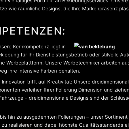
ein vielfältiges Portfolio an Beklebungsservices. Unsere
e wie räumliche Designs, die Ihre Markenpräsenz plas
PETENZEN:
sere Kernkompetenz liegt in
ebung für Ihr Dienstleistungsbetrieb oder stilvolle Au
e Werbeplattform. Unsere Werbetechniker arbeiten auss
weg ihre intensive Farben behalten.
n
Innovation trifft auf Kreativität: Unsere dreidimensio
nenten verleihen Ihrer Folierung Dimension und ziehen
Fahrzeuge – dreidimensionale Designs sind der Schlüsse
is hin zu ausgedehnten Folierungen – unser Sortiment
 zu realisieren und dabei höchste Qualitätsstandards e