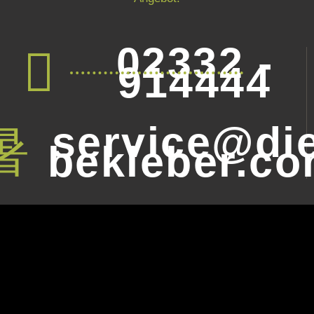
02332 -
914444
service@die
bekleber.c