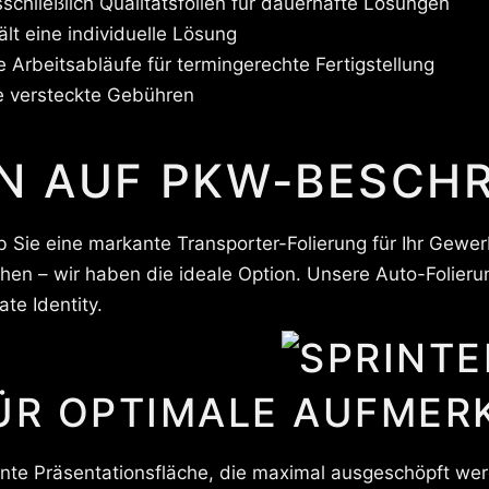
chließlich Qualitätsfolien für dauerhafte Lösungen
lt eine individuelle Lösung
e Arbeitsabläufe für termingerechte Fertigstellung
e versteckte Gebühren
N AUF PKW-BESCH
b Sie eine markante Transporter-Folierung für Ihr Gewe
en – wir haben die ideale Option. Unsere Auto-Folierun
te Identity.
ÜR OPTIMALE AUFMER
te Präsentationsfläche, die maximal ausgeschöpft wer