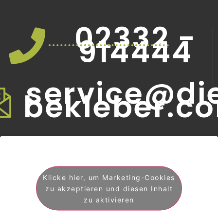
02332 -
914444
service@di
bekleber.c
Klicke hier, um Marketing-Cookies
zu akzeptieren und diesen Inhalt
zu aktivieren