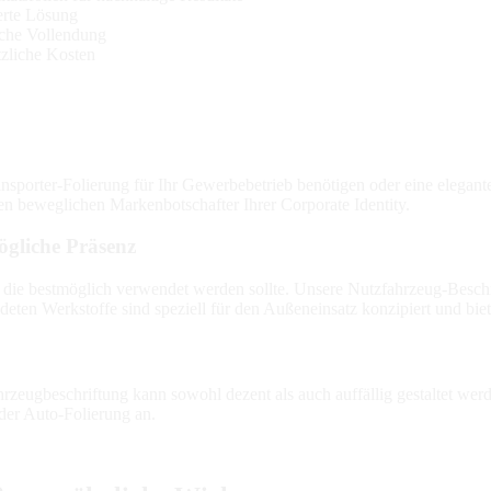
erte Lösung
iche Vollendung
tzliche Kosten
nsporter-Folierung für Ihr Gewerbebetrieb benötigen oder eine elega
en beweglichen Markenbotschafter Ihrer Corporate Identity.
ögliche Präsenz
die bestmöglich verwendet werden sollte. Unsere Nutzfahrzeug-Beschrif
en Werkstoffe sind speziell für den Außeneinsatz konzipiert und biete
hrzeugbeschriftung kann sowohl dezent als auch auffällig gestaltet we
der Auto-Folierung an.