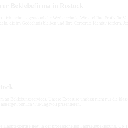
rer Beklebefirma in Rostock
deutlich mehr als gewöhnliche Werbetechnik. Wir sind Ihre Profis f
ndeln, die im Gedächtnis bleiben und Ihre Corporate Identity fördern.
stock
um an Beklebungsservices. Unsere Expertise umfasst nicht nur die kl
d außergewöhnlich wirkungsvoll präsentieren.
 Hauptexpertise liegt in der professionellen Fahrzeugbeklebung. Ob Tr