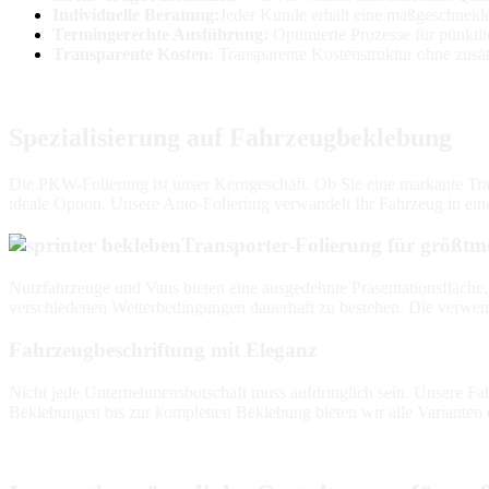
Individuelle Beratung:
Jeder Kunde erhält eine maßgeschneid
Termingerechte Ausführung:
Optimierte Prozesse für pünktl
Transparente Kosten:
Transparente Kostenstruktur ohne zusä
Spezialisierung auf Fahrzeugbeklebung
Die PKW-Folierung ist unser Kerngeschäft. Ob Sie eine markante Tra
ideale Option. Unsere Auto-Folierung verwandelt Ihr Fahrzeug in ein
Transporter-Folierung für größtm
Nutzfahrzeuge und Vans bieten eine ausgedehnte Präsentationsfläche, 
verschiedenen Wetterbedingungen dauerhaft zu bestehen. Die verwendet
Fahrzeugbeschriftung mit Eleganz
Nicht jede Unternehmensbotschaft muss aufdringlich sein. Unsere Fa
Beklebungen bis zur kompletten Beklebung bieten wir alle Varianten 