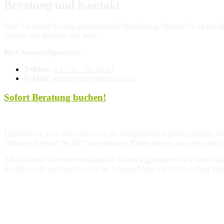
Beratung und Kontakt
Sind Sie bereit für eine professionelle Beklebung? Rufen Sie an bei 
Wissen und Können zur Seite.
Ihre Ansprechpartner:
Telefon:
0 23 32 – 91 44 44
E-Mail:
service@die-bekleber.com
Sofort Beratung buchen!
Handeln Sie jetzt und nutzen Sie die Möglichkeiten professionelle
optimale Antwort für Ihr Unternehmen. Rufen Sie uns an oder schreibe
Als etablierte Werbetechnikfirma in Rostock garantieren wir Ihnen nic
bekleber.com und machen Sie Ihr Unternehmen mit hochwertiger Bek