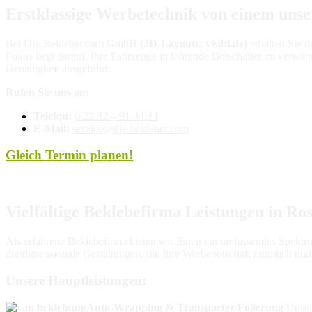
Erstklassige Werbetechnik von einem unse
Bei Die-Bekleber.com GmbH
(3D-Layouts: visibl.de)
erhalten Sie 
Fokus liegt darauf, Ihre Fahrzeuge in fahrende Botschafter zu verwa
Genauigkeit ausgeführt.
Rufen Sie uns an:
Telefon:
0 23 32 – 91 44 44
E-Mail:
service@die-bekleber.com
Gleich Termin planen!
Vielfältige Beklebefirma Leistungen in Ro
Als erfahrene Beklebefirma bieten wir Ihnen ein umfassendes Spektr
dreidimensionale Gestaltungen, die Ihre Werbebotschaft räumlich un
Unsere Hauptleistungen:
Auto-Wrapping & Transporter-Folierung
Unsere