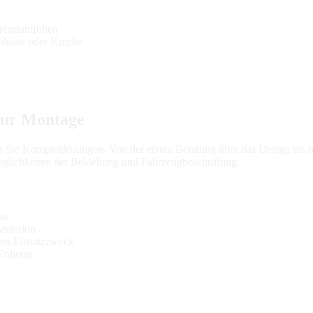
Premiumfolien
hlüsse oder Knicke
zur Montage
n Sie Komplettlösungen. Von der ersten Beratung über das Design bis hi
Möglichkeiten der Beklebung und Fahrzeugbeschriftung.
sse
entation
ren Einsatzzweck
Folierer