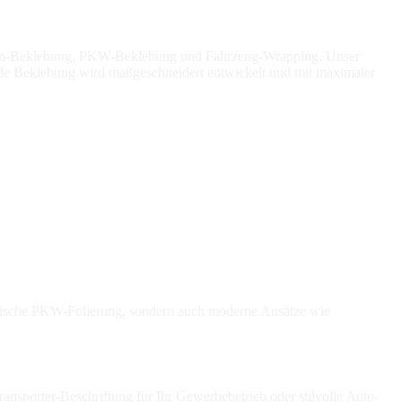
ür Van-Beklebung, PKW-Beklebung und Fahrzeug-Wrapping. Unser
 Jede Beklebung wird maßgeschneidert entwickelt und mit maximaler
assische PKW-Folierung, sondern auch moderne Ansätze wie
ansporter-Beschriftung für Ihr Gewerbebetrieb oder stilvolle Auto-