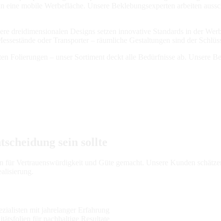
 eine mobile Werbefläche. Unsere Beklebungsexperten arbeiten ausschl
nsere dreidimensionalen Designs setzen innovative Standards in der We
ssestände oder Transporter – räumliche Gestaltungen sind der Schlüsse
en Folierungen – unser Sortiment deckt alle Bedürfnisse ab. Unsere Be
scheidung sein sollte
 für Vertrauenswürdigkeit und Güte gemacht. Unsere Kunden schätzen
alisierung.
zialisten mit jahrelanger Erfahrung
ätsfolien für nachhaltige Resultate