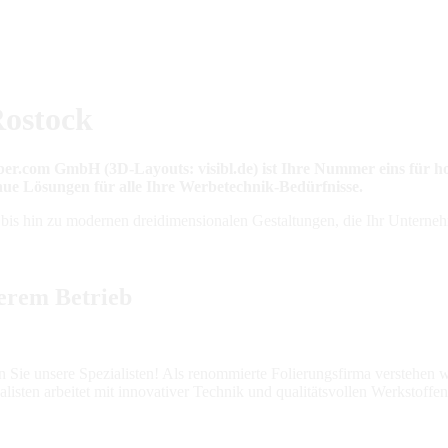
Rostock
eber.com GmbH (3D-Layouts: visibl.de) ist Ihre Nummer eins für 
aue Lösungen für alle Ihre Werbetechnik-Bedürfnisse.
 bis hin zu modernen dreidimensionalen Gestaltungen, die Ihr Unterneh
erem Betrieb
n Sie unsere Spezialisten! Als renommierte Folierungsfirma verstehen
isten arbeitet mit innovativer Technik und qualitätsvollen Werkstoffe