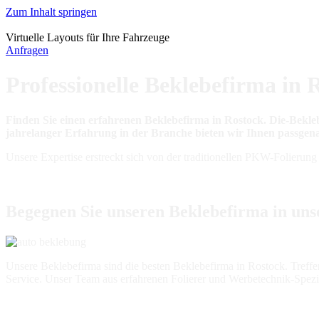
Zum Inhalt springen
Virtuelle Layouts für Ihre Fahrzeuge
Anfragen
Professionelle Beklebefirma in 
Finden Sie einen erfahrenen Beklebefirma in Rostock. Die-Bekl
jahrelanger Erfahrung in der Branche bieten wir Ihnen passgen
Unsere Expertise erstreckt sich von der traditionellen PKW-Folierung
Begegnen Sie unseren Beklebefirma in uns
Unsere Beklebefirma sind die besten Beklebefirma in Rostock. Treffe
Service. Unser Team aus erfahrenen Folierer und Werbetechnik-Spezial