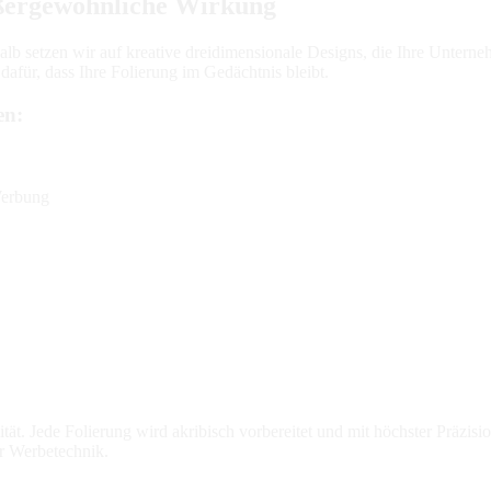
ußergewöhnliche Wirkung
halb setzen wir auf kreative dreidimensionale Designs, die Ihre Untern
afür, dass Ihre Folierung im Gedächtnis bleibt.
en:
Werbung
t. Jede Folierung wird akribisch vorbereitet und mit höchster Präzisio
er Werbetechnik.