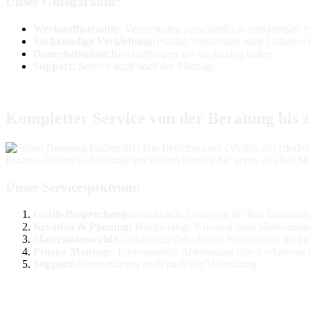
Unser Gütegarantie:
Werkstoffgarantie:
Verwendung ausschließlich erstklassiger 
Sachkundige Verklebung:
Präzise Verklebung ohne Lufteinsc
Dauerhaftigkeit:
Beschriftungen, die nachhaltig halten
Support:
Service auch nach der Montage
Kompletter Service von der Beratung bis 
Bei Die-Bekleber.com (Visible.de) erhalte
Prozess. Unsere Beklebungsspecialisten beraten Sie gerne zu allen 
Unser Servicespektrum:
Gratis-Besprechung:
Individuelle Lösungen für Ihre Bedürfni
Kreation & Planung:
Hochwertige Kreation Ihrer Markenpräs
Materialauswahl:
Guidance zu den idealen Werkstoffen für Ih
Präzise Montage:
Professionelle Anbringung durch erfahrene 
Support:
Unterstützung auch nach der Vollendung