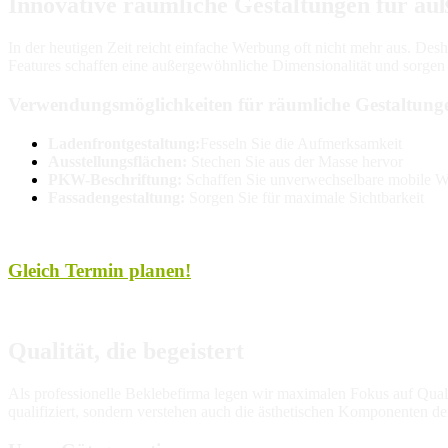
Innovative räumliche Gestaltungen für a
In der heutigen Zeit reicht einfache Werbung oft nicht mehr aus. Des
Features schaffen eine außergewöhnliche Dimensionalität und sorgen d
Verwendungsmöglichkeiten für räumliche Gestaltung
Ladenfrontgestaltung:
Fesseln Sie die Aufmerksamkeit
Ausstellungsflächen:
Stechen Sie aus der Masse hervor
PKW-Beschriftung:
Schaffen Sie unverwechselbare mobile 
Fassadengestaltung:
Sorgen Sie für maximale Sichtbarkeit
Gleich Termin planen!
Qualität, die begeistert
Als professionelle Beklebefirma legen wir maximalen Fokus auf Qualitä
qualifiziert, sondern verstehen auch die ästhetischen Komponenten d