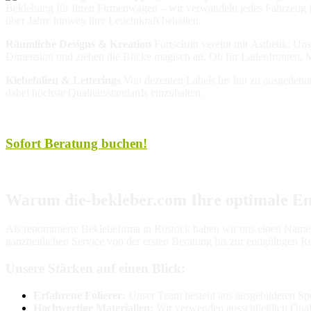
Beklebung für Ihren Firmenwagen – wir verwandeln jedes Fahrzeug in
über Jahre hinweg ihre Leuchtkraft behalten.
Räumliche Designs & Kreation
Fortschritt vereint mit Ästhetik: U
Dimension und ziehen die Blicke magisch an. Ob für Ladenfronten, Me
Klebefolien & Letterings
Von dezenten Labels bis hin zu ausgedehnt
dabei höchste Qualitätsstandards einzuhalten.
Sofort Beratung buchen!
Warum die-bekleber.com Ihre optimale Ent
Als renommierte Beklebefirma in Rostock haben wir uns einen Namen
ganzheitlichen Service von der ersten Beratung bis zur endgültigen Re
Unsere Stärken auf einen Blick:
Erfahrene Folierer:
Unser Team besteht aus ausgebildeten Spe
Hochwertige Materialien:
Wir verwenden ausschließlich Qualit