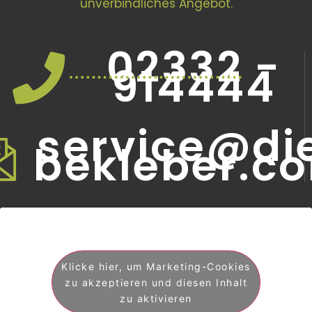
unverbindliches Angebot.
02332 -
914444
service@di
bekleber.c
Klicke hier, um Marketing-Cookies
zu akzeptieren und diesen Inhalt
zu aktivieren