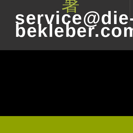
service@die
bekleber.co