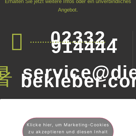
Erhalten Sie jetzt weitere Infos oder ein unverbindliches
Angebot.
02332 -
914444
service@die
bekleber.c
Klicke hier, um Marketing-Cookies
zu akzeptieren und diesen Inhalt